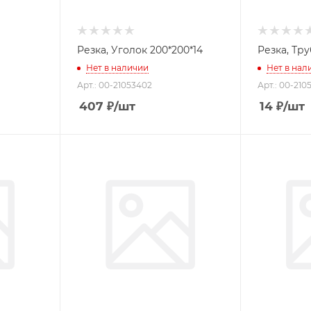
Резка, Уголок 200*200*14
Нет в наличии
Нет в нал
Арт.: 00-21053402
Арт.: 00-210
407
₽
/шт
14
₽
/шт