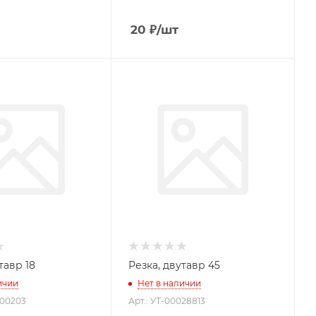
20
₽
/шт
Резка, двутавр 18
Резка, двутавр 45
ичии
Нет в наличии
000203
Арт.: УТ-00028813