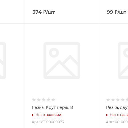
374
₽
/шт
99
₽
/шт
Резка, Круг нерж. 8
Нет в наличии
Нет в нал
Арт.: УТ-00000073
Арт.: 00-00