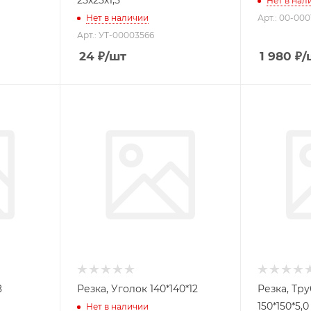
25х25х1,5
Нет в нал
Нет в наличии
Арт.: 00-000
Арт.: УТ-00003566
24
₽
/шт
1 980
₽
/
нерж. 8
Резка, Уголок 140*140*12
Резка, Тр
150*150*5,0
Нет в наличии