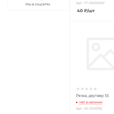
Арт.: УТ-00000547
Мы в соцсетях.
40
₽
/шт
Резка, двутавр 55
Нет в наличии
Арт.: 00-21053192