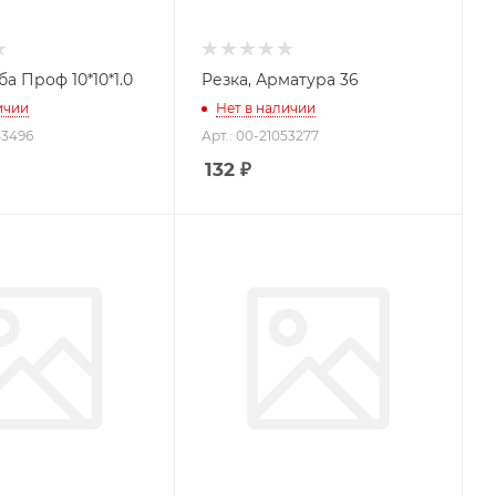
Резка, Труба Проф 10*10*1.0
Резка, Арматура 36
ичии
Нет в наличии
53496
Арт.: 00-21053277
132
₽