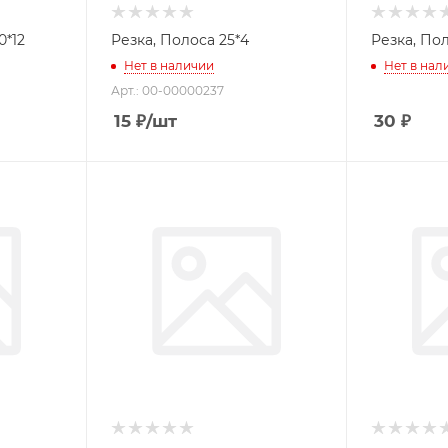
0*12
Резка, Полоса 25*4
Нет в наличии
Нет в нал
Арт.: 00-00000237
15
₽
/шт
30
₽