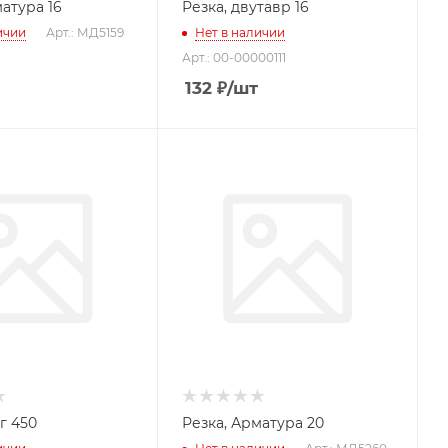
атура 16
Резка, двутавр 16
ичии
Арт.: МД5159
Нет в наличии
Арт.: 00-00000111
132
₽
/шт
г 450
Резка, Арматура 20