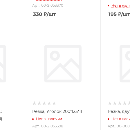
Арт.: 00-21053370
Нет в нал
330
₽
/шт
195
₽
/шт
С
Резка, Уголок 200*125*11
2м (20)
Нет в наличии
Нет в нал
Арт.: 00-21053398
Арт.: 00-00