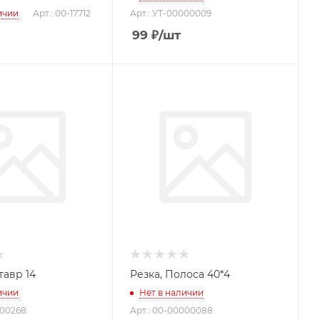
ичии
Арт.: 00-17712
Арт.: УТ-00000009
99
₽
/шт
Резка, двутавр 14
Резка, Полоса 40*4
ичии
Нет в наличии
000268
Арт.: 00-00000088