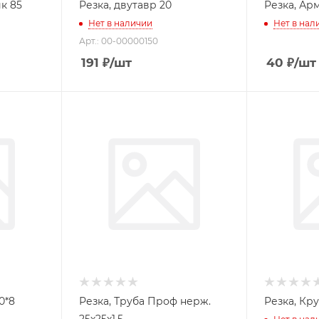
к 85
Резка, двутавр 20
Резка, Арм
Нет в наличии
Нет в нал
Арт.: 00-00000150
191
₽
/шт
40
₽
/шт
0*8
Резка, Труба Проф нерж.
Резка, Кру