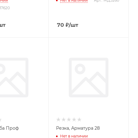
ичии
Нет в наличии
Арт.: МД5260
17620
шт
70
₽
/шт
уба Проф
Резка, Арматура 28
Нет в наличии