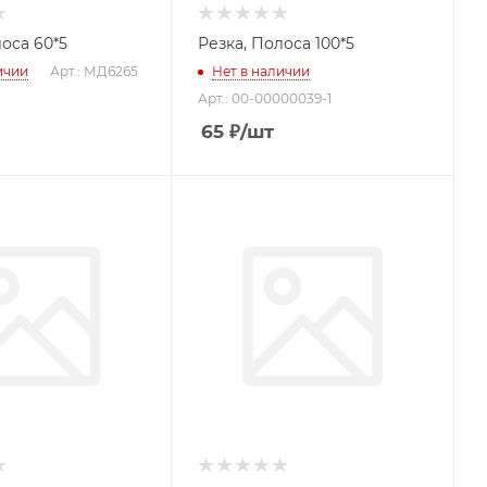
Резка, Полоса 60*5
Резка, Полоса 100*5
ичии
Арт.: МД6265
Нет в наличии
Арт.: 00-00000039-1
65
₽
/шт