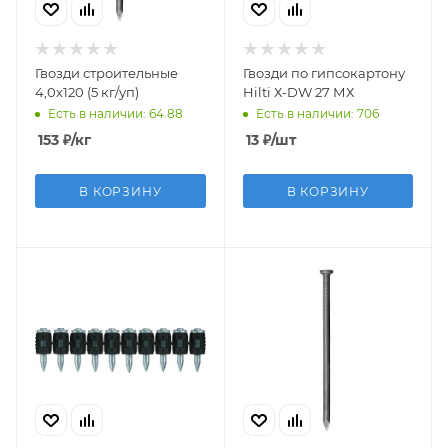
Гвозди строительные
Гвозди по гипсокартону
4,0х120 (5 кг/уп)
Hilti Х-DW 27 МХ
Есть в наличии: 64.88
Есть в наличии: 706
153
₽
/кг
13
₽
/шт
В КОРЗИНУ
В КОРЗИНУ