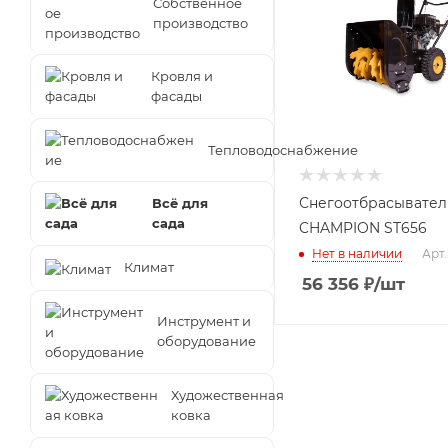
Собственное
производство
Кровля и
фасады
Тепловодоснабжение
Снегоотбрасывател
Всё для
сада
CHAMPION ST656
Нет в наличии
Арт.
Климат
56 356
₽
/шт
Инструмент и
оборудование
Художественная
ковка