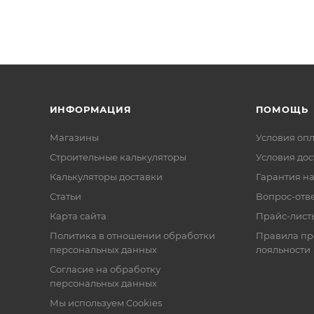
ИНФОРМАЦИЯ
ПОМОЩЬ
Магазины
Условия оп
Строительные калькуляторы
Условия дос
Калькуляторы доставки
Гарантия на
Статьи
Вопрос-отв
Карта сайта
Прайс-лист
Политика в отношении обработки
Правила п
персональных данных
лояльности
Согласие на обработку
персональных данных
Мы используем Cookies