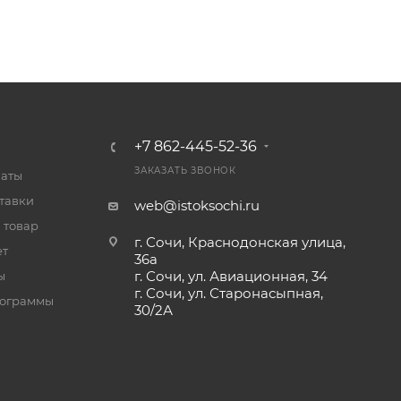
+7 862-445-52-36
ЗАКАЗАТЬ ЗВОНОК
латы
тавки
web@istoksochi.ru
 товар
г. Сочи, Краснодонская улица,
ет
36а
г. Сочи, ул. Авиационная, 34
ы
г. Сочи, ул. Старонасыпная,
рограммы
30/2А