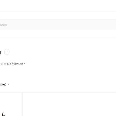
ы
1
ры и райдеры
ние)