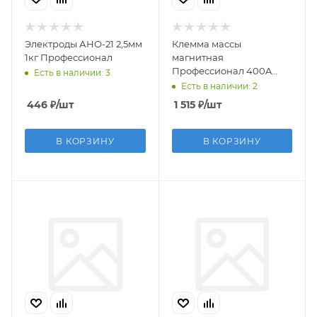
Электроды АНО-21 2,5мм
Клемма массы
1кг Профессионал
магнитная
Профессионал 400A
Есть в наличии: 3
(квадратная)
Есть в наличии: 2
446
₽
/шт
1 515
₽
/шт
В КОРЗИНУ
В КОРЗИНУ