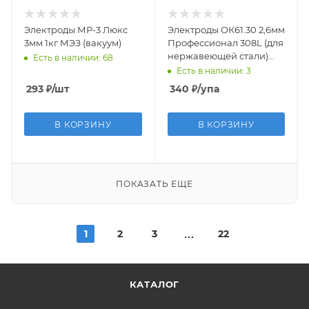
Электроды МР-3 Люкс
Электроды ОК61.30 2,6мм
3мм 1кг МЭЗ (вакуум)
Профессионал 308L (для
нержавеющей стали)
Есть в наличии: 68
(упак 5 шт)
Есть в наличии: 3
293
₽
/шт
340
₽
/упа
В КОРЗИНУ
В КОРЗИНУ
ПОКАЗАТЬ ЕЩЕ
1
2
3
22
КАТАЛОГ