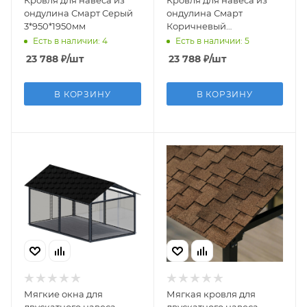
ондулина Смарт Серый
ондулина Смарт
3*950*1950мм
Коричневый
3*950*1950мм
Есть в наличии: 4
Есть в наличии: 5
23 788
₽
/шт
23 788
₽
/шт
В КОРЗИНУ
В КОРЗИНУ
Мягкие окна для
Мягкая кровля для