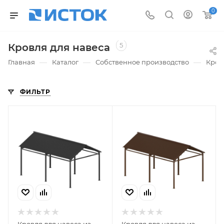
0
5
Кровля для навеса
—
—
—
Главная
Каталог
Собственное производство
Кров
ФИЛЬТР
Кровля для навеса из
Кровля для навеса из