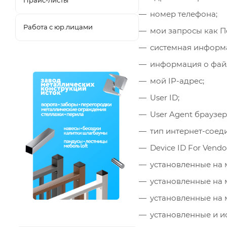
Прайс-листы
номер телефона;
Работа с юр.лицами
мои запросы как По
системная информа
информация о файл
мой IP-адрес;
User ID;
User Agent браузер
тип интернет-соед
Device ID For Vendor
установленные на 
установленные на 
установленные на 
установленные и и