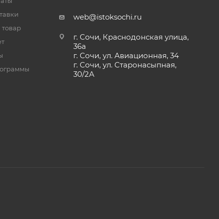
латы
тавки
web@istoksochi.ru
 товар
г. Сочи, Краснодонская улица,
ет
36а
г. Сочи, ул. Авиационная, 34
ы
г. Сочи, ул. Старонасыпная,
рограммы
30/2А