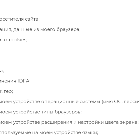
сетителя сайта;
ция, данные из моего браузера;
ах cookies;
а;
инения IDFA;
, гео;
моем устройстве операционные системы (имя ОС, версия
моем устройстве типы браузеров;
моем устройстве расширения и настройки цвета экрана;
спользуемые на моем устройстве языки;