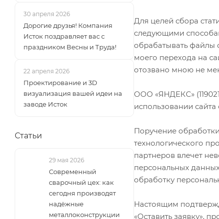
30 апреля 2026
Для целей сбора стат
Дорогие друзья! Компания
следующими способами
Исток поздравляет вас с
обрабатывать файлы c
праздником Весны и Труда!
моего перехода на са
отозвано мною не ме
22 апреля 2026
Проектирование и 3D
ООО «ЯНДЕКС» (119021,
визуализация вашей идеи на
заводе Исток
использовании сайта
Поручение обработки
Статьи
технологического пр
партнеров влечет нев
29 мая 2026
персональных данных
Современный
обработку персональ
сварочный цех: как
сегодня производят
Настоящим подтвержда
надёжные
металлоконструкции
«Оставить заявку», п