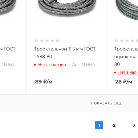
мм ГОСТ
Трос стальной 11,5 мм ГОСТ
Трос сталь
2688-80
оцинкован
80
.: М8645
Нет в наличии
Арт.: М8646
Нет в нал
89
₽
/м
28
₽
/м
ПОКАЗАТЬ ЕЩЕ
1
2