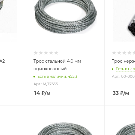
 А2
Трос стальной 4,0 мм
Трос нерж
оцинкованный
Есть в нал
Есть в наличии: 455.3
Арт.: 00-000
Арт.: МД7635
14
₽
/м
33
₽
/м