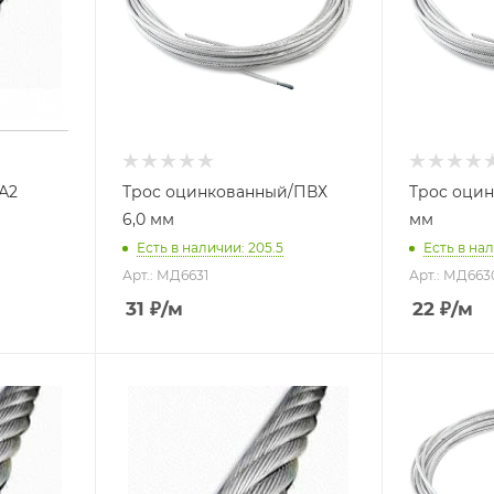
 А2
Трос оцинкованный/ПВХ
Трос оцин
6,0 мм
мм
Есть в наличии: 205.5
Есть в на
Арт.: МД6631
Арт.: МД663
31
₽
/м
22
₽
/м