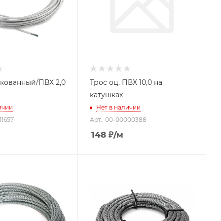
кованный/ПВХ 2,0
Трос оц. ПВХ 10,0 на
катушках
ичии
Нет в наличии
11657
Арт.: 00-00000388
148
₽
/м