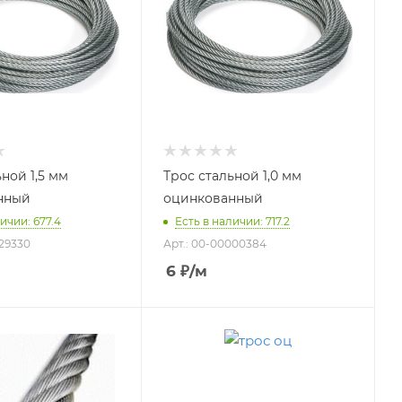
ной 1,5 мм
Трос стальной 1,0 мм
нный
оцинкованный
ичии: 677.4
Есть в наличии: 717.2
029330
Арт.: 00-00000384
6
₽
/м