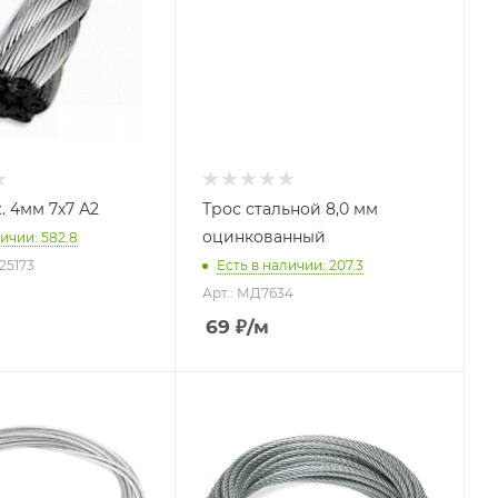
. 4мм 7х7 А2
Трос стальной 8,0 мм
оцинкованный
ичии: 582.8
25173
Есть в наличии: 207.3
Арт.: МД7634
69
₽
/м