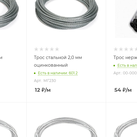
мм
Трос стальной 2,0 мм
Трос нерж
оцинкованный
Есть в нал
Есть в наличии: 601.2
Арт.: 00-000
Арт.: МГ230
12
₽
/м
54
₽
/м