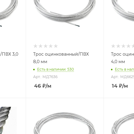
/ПВХ 3,0
Трос оцинкованный/ПВХ
Трос оци
8,0 мм
4,0 мм
Есть в наличии: 530
Есть в нал
Арт.: МД7636
Арт.: МД662
46
₽
/м
14
₽
/м