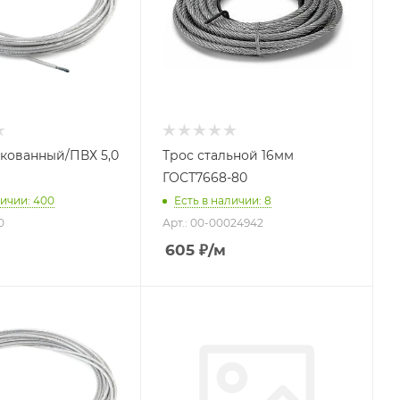
кованный/ПВХ 5,0
Трос стальной 16мм
ГОСТ7668-80
личии: 400
Есть в наличии: 8
0
Арт.: 00-00024942
605
₽
/м