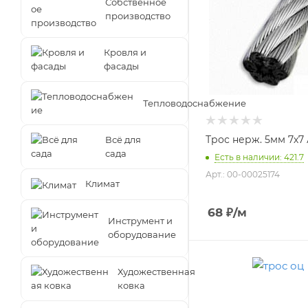
Собственное
производство
Кровля и
фасады
Тепловодоснабжение
Трос нерж. 5мм 7х7
Всё для
сада
Есть в наличии: 421.7
Арт.: 00-00025174
Климат
68
₽
/м
Инструмент и
оборудование
Художественная
ковка