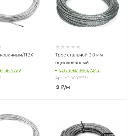
нкованный/ПВХ
Трос стальной 3,0 мм
оцинкованный
ичии: 759.8
Есть в наличии: 724.2
9
Арт.: УТ-00029331
9
₽
/м