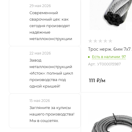
29 мая 2026
Современный
сварочный цех: как
сегодня производят
надёжные
металлоконструкции
Трос нерж. 6мм 7х7
22 мая 2026
Есть в наличии: 97
Завод
Арт.: УТ000015987
металлоконструкций
«Исток»: полный цикл
производства под
111
₽
/м
одной крышей!
15 мая 2026
Загляните за кулисы
нашего производства!
Мы в соцсетях.