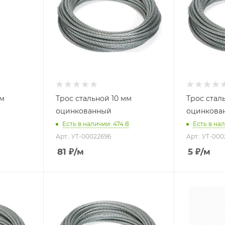
мм
Трос стальной 10 мм
Трос сталь
оцинкованный
оцинкова
Есть в наличии: 474.8
Есть в нал
Арт.: УТ-00022696
Арт.: УТ-00
81
₽
/м
5
₽
/м