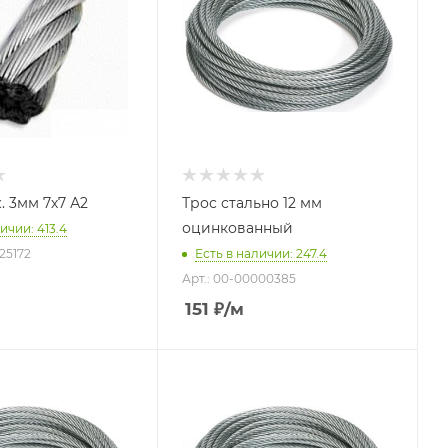
. 3мм 7х7 А2
Трос стально 12 мм
оцинкованный
ичии: 413.4
25172
Есть в наличии: 247.4
Арт.: 00-00000385
151
₽
/м