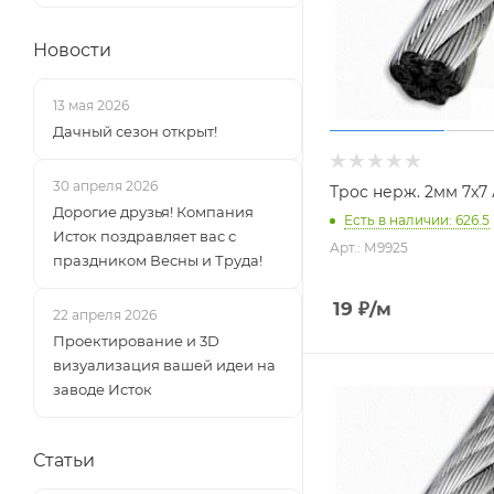
Новости
13 мая 2026
Дачный сезон открыт!
30 апреля 2026
Трос нерж. 2мм 7х7
Дорогие друзья! Компания
Есть в наличии: 626.5
Исток поздравляет вас с
Арт.: М9925
праздником Весны и Труда!
19
₽
/м
22 апреля 2026
Проектирование и 3D
визуализация вашей идеи на
заводе Исток
Статьи