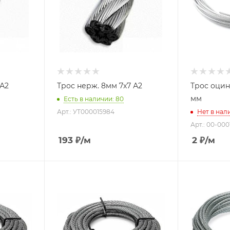
 А2
Трос нерж. 8мм 7х7 А2
Трос оцин
мм
Есть в наличии: 80
Арт.: УТ000015984
Нет в нал
Арт.: 00-000
193
₽
/м
2
₽
/м