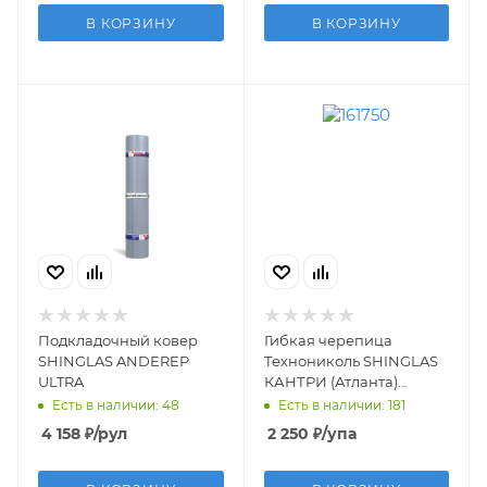
В КОРЗИНУ
В КОРЗИНУ
Подкладочный ковер
Гибкая черепица
SHINGLAS ANDEREP
Технониколь SHINGLAS
ULTRA
КАНТРИ (Атланта)
двухслойная
Есть в наличии: 48
Есть в наличии: 181
4 158
₽
/рул
2 250
₽
/упа