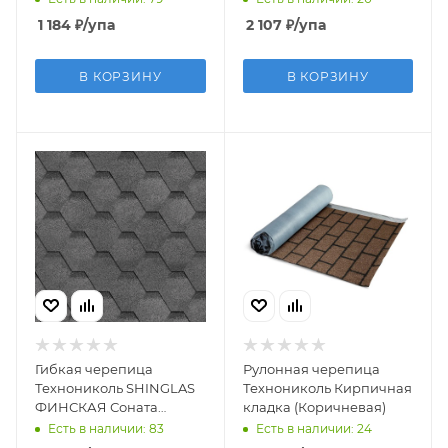
1 184
₽
/упа
2 107
₽
/упа
В КОРЗИНУ
В КОРЗИНУ
Гибкая черепица
Рулонная черепица
Технониколь SHINGLAS
Технониколь Кирпичная
ФИНСКАЯ Соната
кладка (Коричневая)
(Серый) однослойная
Есть в наличии: 83
Есть в наличии: 24