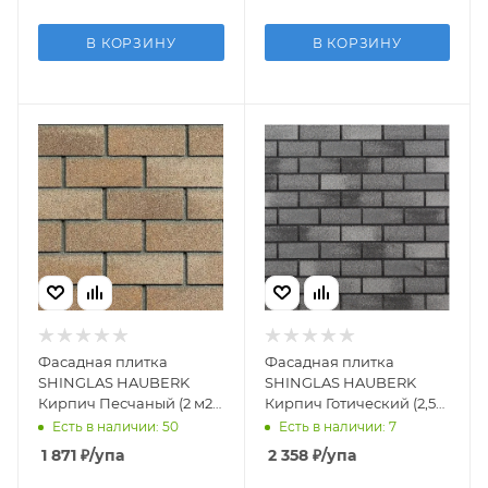
В КОРЗИНУ
В КОРЗИНУ
Фасадная плитка
Фасадная плитка
SHINGLAS HAUBERK
SHINGLAS HAUBERK
Кирпич Песчаный (2 м2 /
Кирпич Готический (2,5
уп)
м2/уп)
Есть в наличии: 50
Есть в наличии: 7
1 871
₽
/упа
2 358
₽
/упа