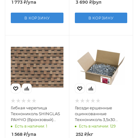
1 773
₽
/упа
3 690
₽
/рул
В КОРЗИНУ
В КОРЗИНУ
Гибкая черепица
Гвозди ершенные
Технониколь SHINGLAS
оцинкованные
РАНЧО (Бронзовый)
Технониколь 3,5x30
двухслойная
(уп.5кг)
Есть в наличии: 1
Есть в наличии: 129
1 568
₽
/упа
252
₽
/кг