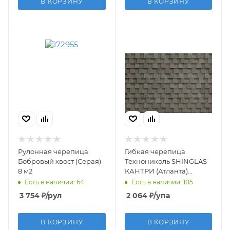
В КОРЗИНУ
В КОРЗИНУ
Рулонная черепица
Гибкая черепица
Бобровый хвост (Серая)
Технониколь SHINGLAS
8 м2
КАНТРИ (Атланта)
двухслойная
Есть в наличии: 64
Есть в наличии: 105
3 754
₽
/рул
2 064
₽
/упа
В КОРЗИНУ
В КОРЗИНУ