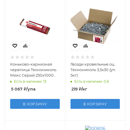
Коньково-карнизная
Гвозди кровельные оц.
черепица Технониколь
Технониколь 3,5х30 (уп.
Микс Серый 250х1000
5кг)
мм (5м2, 20 п.м.)
Есть в наличии: 13
Есть в наличии: 0.6
5 067
₽
/упа
219
₽
/кг
В КОРЗИНУ
В КОРЗИНУ