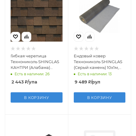
Гибкая черепица
Ендовый ковер
Технониколь SHINGLAS
Технониколь SHINGLAS
КАНТРИ (Алабама)
(Серый камень) 10х1м,
двуслойная
рулон
Есть в наличии: 26
Есть в наличии: 13
2 443
₽
/упа
9 489
₽
/рул
В КОРЗИНУ
В КОРЗИНУ