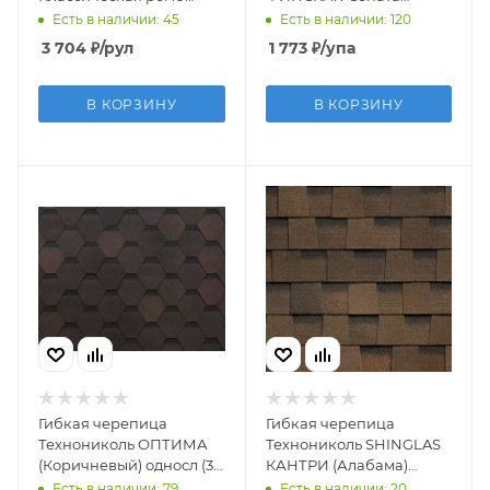
(Коричневая)
(Коричневый)
Есть в наличии: 45
Есть в наличии: 120
однослойная
3 704
₽
/рул
1 773
₽
/упа
В КОРЗИНУ
В КОРЗИНУ
Гибкая черепица
Гибкая черепица
Технониколь ОПТИМА
Технониколь SHINGLAS
(Коричневый) односл (3
КАНТРИ (Алабама)
м2/уп)
двуслойная
Есть в наличии: 79
Есть в наличии: 20