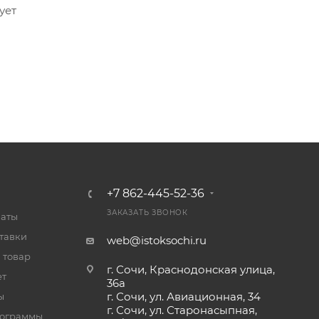
ует
+7 862-445-52-36
ЗАКАЗАТЬ ЗВОНОК
латы
тавки
web@istoksochi.ru
 товар
г. Сочи, Краснодонская улица,
ет
36а
г. Сочи, ул. Авиационная, 34
ы
г. Сочи, ул. Старонасыпная,
рограммы