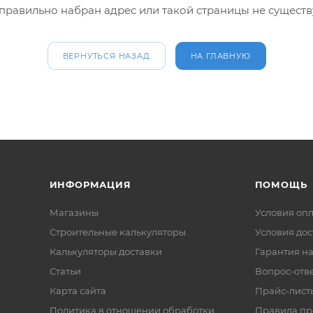
правильно набран адрес или такой страницы не существ
ВЕРНУТЬСЯ НАЗАД
НА ГЛАВНУЮ
ИНФОРМАЦИЯ
ПОМОЩЬ
Магазины
Условия оп
Строительные калькуляторы
Условия дос
Калькуляторы доставки
Гарантия на
Статьи
Вопрос-отв
Карта сайта
Прайс-лист
Политика в отношении обработки
Правила п