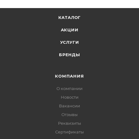
Потолочное80-110 А;
Вертикальное сверху-вниз 120-150 А.
Характеристики плавления электродов:
КАТАЛОГ
АКЦИИ
Коэффициент наплавки, г/Ач 8,0;
Расход электродов на 1 кг наплавленного
УСЛУГИ
металла1,6.
БРЕНДЫ
КОМПАНИЯ
О компании
Новости
Вакансии
Отзывы
Реквизиты
Сертификаты