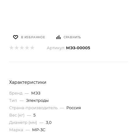
В ИЗБРАННОЕ
СРАВНИТЬ
Артикул:
МЭЗ-00005
Характеристики
Бренд
—
МЭЗ
Тип
—
Электроды
Страна-производитель
—
Россия
Вес (кг)
—
5
Диаметр (мм)
—
3,0
Марка
—
МР-3С