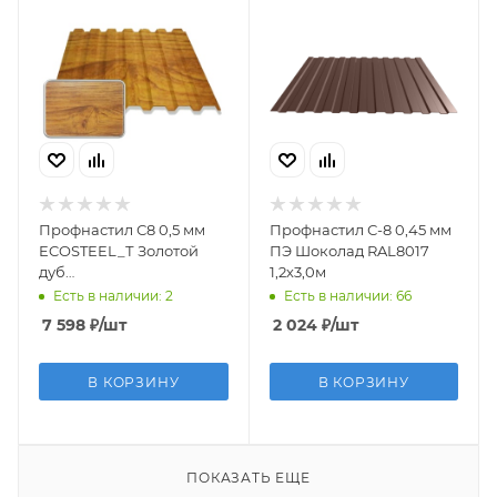
Профнастил С8 0,5 мм
Профнастил С-8 0,45 мм
ECOSTEEL_Т Золотой
ПЭ Шоколад RAL8017
дуб
1,2х3,0м
текстуртрованый1,2х6,0м
Есть в наличии: 2
Есть в наличии: 66
7 598
₽
/шт
2 024
₽
/шт
В КОРЗИНУ
В КОРЗИНУ
ПОКАЗАТЬ ЕЩЕ