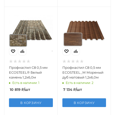
Профнастил С8 0,5 мм
Профнастил С8 0,5 мм
ECOSTEEL® Белый
ECOSTEEL_М Мореный
камень 1,2х6,0м
дуб матовый 1,2х6,0м
Есть в наличии: 1
Есть в наличии: 2
10 819
₽
/шт
7 134
₽
/шт
В КОРЗИНУ
В КОРЗИНУ