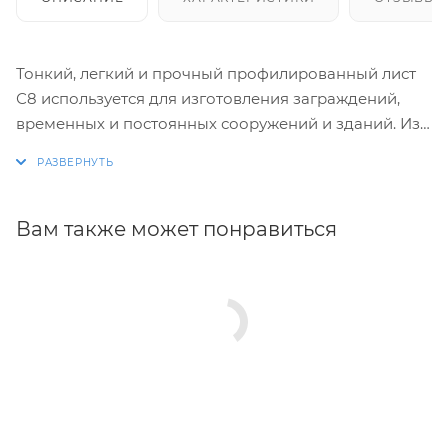
Тонкий, легкий и прочный профилированный лист
С8 используется для изготовления заграждений,
временных и постоянных сооружений и зданий. Из
него получаются хорошие кровли и металлическая
обшивка для стен. Кроющая площадь метра листа
без технологического нахлеста — 1150 квадратных
сантиметров. Полная ширина профилированного
Вам также может понравиться
изделия — 1200 сантиметров. Гофрированный
профиль листа составляет 8 миллиметров.
Стеновой профнастил изготавливается из листов
оцинкованной стали, которым на специальном
оборудовании придается специфическая форма
(профиль).