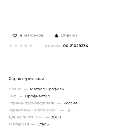
В ИЗБРАННОЕ
СРАВНИТЬ
Артикул:
00-21029234
Характеристики
Бренд
—
Металл Профиль
Тип
—
Профнастил
Страна-производитель
—
Россия
Гарантийный срок (мес.)
—
12
Длина листа (мм)
—
3000
Материал
—
Сталь