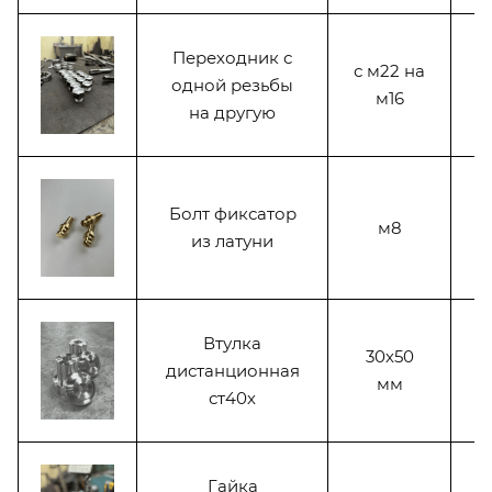
Переходник с
с м22 на
одной резьбы
м16
на другую
Болт фиксатор
м8
из латуни
Втулка
30х50
дистанционная
мм
ст40х
Гайка