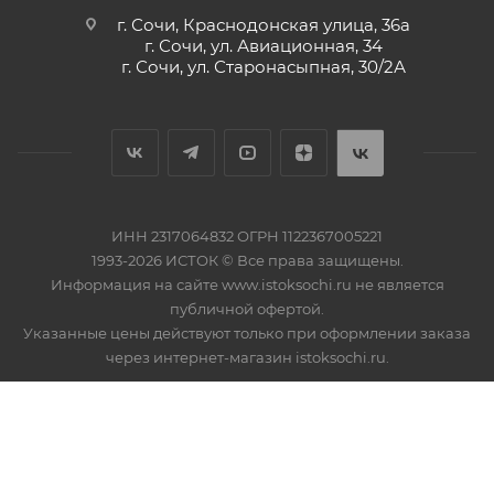
г. Сочи, Краснодонская улица, 36а
г. Сочи, ул. Авиационная, 34
г. Сочи, ул. Старонасыпная, 30/2А
ИНН 2317064832 ОГРН 1122367005221
1993-2026 ИСТОК © Все права защищены.
Информация на сайте www.istoksochi.ru не является
публичной офертой.
Указанные цены действуют только при оформлении заказа
через интернет-магазин istoksochi.ru.