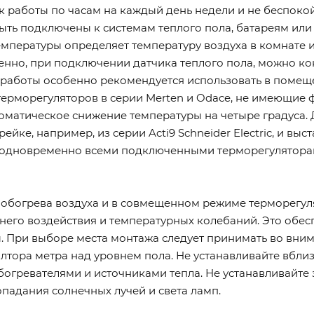
к работы по часам на каждый день недели и не беспокойт
ыть подключены к системам теплого пола, батареям ил
мпературы определяет температуру воздуха в комнате и
нно, при подключении датчика теплого пола, можно кон
аботы особенно рекомендуется использовать в помещен
терморегуляторов в серии Merten и Odace, не имеющи
оматическое снижение температуры на четыре градуса. 
ейке, например, из серии Acti9 Schneider Electric, и в
ь одновременно всеми подключенными терморегулятора
 обогрева воздуха и в совмещенном режиме терморегуля
его воздействия и температурных колебаний. Это обе
. При выборе места монтажа следует принимать во вн
олтора метра над уровнем пола. Не устанавливайте вбли
богревателями и источниками тепла. Не устанавливайте 
падания солнечных лучей и света ламп.