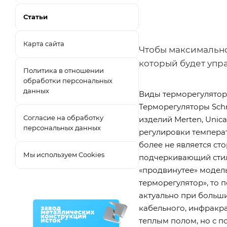
Статьи
Карта сайта
Чтобы максимально
который будет упр
Политика в отношении
обработки персональных
данных
Виды терморегулято
Терморегуляторы Schn
Согласие на обработку
изделий Merten, Unic
персональных данных
регулировки температ
более не является с
Мы используем Cookies
подчеркивающий стил
«продвинутее» модел
терморегулятор», то 
актуально при больши
кабельного, инфракра
теплым полом, но с п