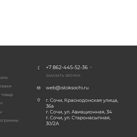
+7 862-445-52-36
ЗАКАЗАТЬ ЗВОНОК
латы
тавки
web@istoksochi.ru
 товар
г. Сочи, Краснодонская улица,
ет
36а
г. Сочи, ул. Авиационная, 34
ы
г. Сочи, ул. Старонасыпная,
рограммы
30/2А