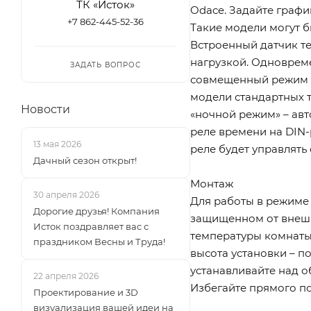
ТК «Исток»
Odace. Задайте графи
+7 862-445-52-36
Такие модели могут б
Встроенный датчик те
нагрузкой. Одновреме
ЗАДАТЬ ВОПРОС
совмещенный режим р
модели стандартных 
Новости
«ночной режим» – авт
реле времени на DIN-р
13 мая 2026
реле будет управлят
Дачный сезон открыт!
Монтаж
30 апреля 2026
Для работы в режиме
Дорогие друзья! Компания
защищенном от внешн
Исток поздравляет вас с
температуры комнаты
праздником Весны и Труда!
высота установки – п
устанавливайте над о
22 апреля 2026
Избегайте прямого по
Проектирование и 3D
визуализация вашей идеи на