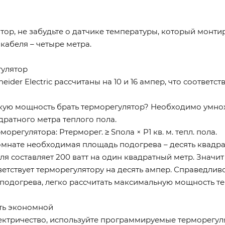
ор, не забудьте о датчике температуры, который монтир
кабеля – четыре метра.
гулятор
ider Electric рассчитаны на 10 и 16 ампер, что соответс
акую мощность брать терморегулятор? Необходимо умнож
дратного метра теплого пола.
регулятора: Pтерморег. ≥ Sпола × P1 кв. м. тепл. пола.
омнате необходимая площадь подогрева – десять квадра
ля составляет 200 ватт на один квадратный метр. Значи
етствует терморегулятору на десять ампер. Справедлив
одогрева, легко рассчитать максимальную мощность те
ть экономной
ектричество, используйте программируемые терморегуля