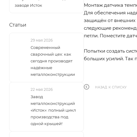
Монтаж датчика темп
заводе Исток
Для обеспечения над
защищён от внешних 
Статьи
следующие рекомендац
петли. Поместите дат
29 мая 2026
Современный
Попытки создать сист
сварочный цех: как
больших усилий. Так 
сегодня производят
надёжные
металлоконструкции
НАЗАД К СПИСКУ
22 мая 2026
Завод
металлоконструкций
«Исток»: полный цикл
производства под
одной крышей!