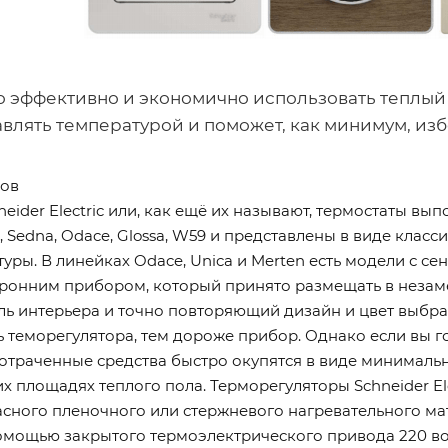
 эффективно и экономично использовать теплый 
авлять температурой и поможет, как минимум, из
ров
eider Electric или, как ещё их называют, термостаты в
a, Sedna, Odace, Glossa, W59 и представлены в виде кла
уры. В линейках Odace, Unica и Merten есть модели с 
торонним прибором, который принято размещать в незам
ь интерьера и точно повторяющий дизайн и цвет выбра
ь теморегулятора, тем дороже прибор. Однако если вы 
потраченные средства быстро окупятся в виде минималь
х площадях теплого пола. Терморегуляторы Schneider Ele
сного пленочного или стержневого нагревательного мат
омощью закрытого термоэлектрического привода 220 во