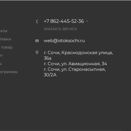
+7 862-445-52-36
ЗАКАЗАТЬ ЗВОНОК
латы
тавки
web@istoksochi.ru
 товар
г. Сочи, Краснодонская улица,
ет
36а
г. Сочи, ул. Авиационная, 34
ы
г. Сочи, ул. Старонасыпная,
рограммы
30/2А