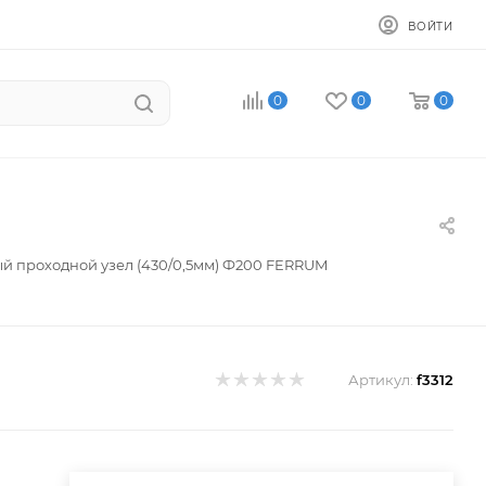
ВОЙТИ
0
0
0
й проходной узел (430/0,5мм) Ф200 FERRUM
Артикул:
f3312