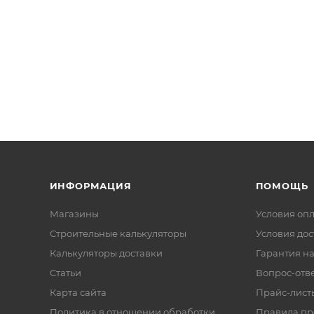
ИНФОРМАЦИЯ
ПОМОЩЬ
Магазины
Условия оп
Строительные калькуляторы
Условия дос
Калькуляторы доставки
Гарантия на
Статьи
Вопрос-отв
Карта сайта
Прайс-лист
Политика в отношении обработки
Правила п