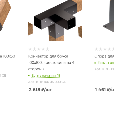
а 100х50
Коннектор для бруса
Опора для
100х100, крестовина на 4
Есть в нал
стороны
Арт.: KDB.10
0 СБ
Есть в наличии: 18
Арт.: KDB.100.04.000 СБ
2 618
₽
/шт
1 461
₽
/