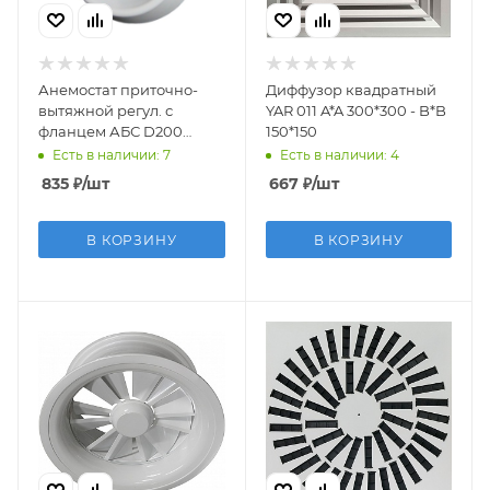
Анемостат приточно-
Диффузор квадратный
вытяжной регул. с
YAR 011 A*A 300*300 - B*B
фланцем АБС D200
150*150
20АПВП
Есть в наличии: 7
Есть в наличии: 4
835
₽
/шт
667
₽
/шт
В КОРЗИНУ
В КОРЗИНУ