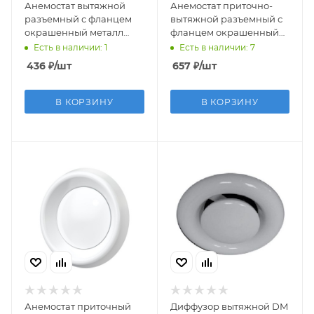
Анемостат вытяжной
Анемостат приточно-
разъемный с фланцем
вытяжной разъемный с
окрашенный металл
фланцем окрашенный
D100
металл D125
Есть в наличии: 1
Есть в наличии: 7
436
₽
/шт
657
₽
/шт
В КОРЗИНУ
В КОРЗИНУ
Анемостат приточный
Диффузор вытяжной DM