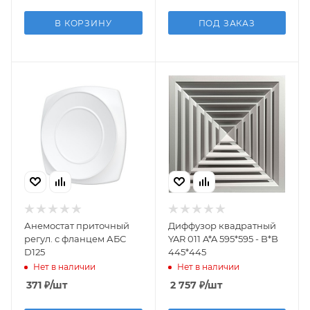
В КОРЗИНУ
ПОД ЗАКАЗ
Анемостат приточный
Диффузор квадратный
регул. с фланцем АБС
YAR 011 A*A 595*595 - B*B
D125
445*445
Нет в наличии
Нет в наличии
371
₽
/шт
2 757
₽
/шт