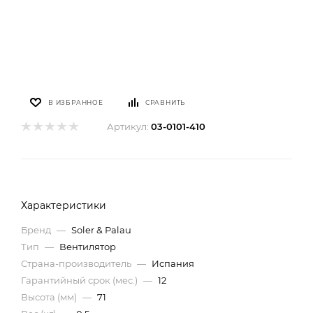
В ИЗБРАННОЕ
СРАВНИТЬ
Артикул:
03-0101-410
Характеристики
Бренд
—
Soler & Palau
Тип
—
Вентилятор
Страна-производитель
—
Испания
Гарантийный срок (мес.)
—
12
Высота (мм)
—
71