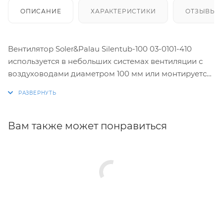
ОПИСАНИЕ
ХАРАКТЕРИСТИКИ
ОТЗЫВЫ
Вентилятор Soler&Palau Silentub-100 03-0101-410
используется в небольших системах вентиляции с
воздуховодами диаметром 100 мм или монтируется
в стене.
Прибор оснащен однофазным электродвигателем,
который отличается надежностью и
Вам также может понравиться
долговечностью.
Модель отличается низким уровнем шума, широким
диапазоном рабочих температур (от 0 до +40
градусов).