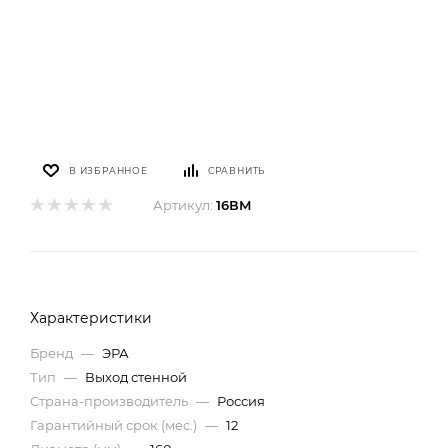
В ИЗБРАННОЕ
СРАВНИТЬ
Артикул:
16ВМ
Характеристики
Бренд
—
ЭРА
Тип
—
Выход стенной
Страна-производитель
—
Россия
Гарантийный срок (мес.)
—
12