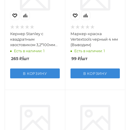
Кернер Stanley с
Маркер-краска
квадратным
Vertextools черный 4 мм
хвостовиком 3,2*100мм
(Выводим)
(ТВС) (выводим)
Есть в наличии: 1
Есть в наличии: 1
265
₽
/шт
99
₽
/шт
В КОРЗИНУ
В КОРЗИНУ