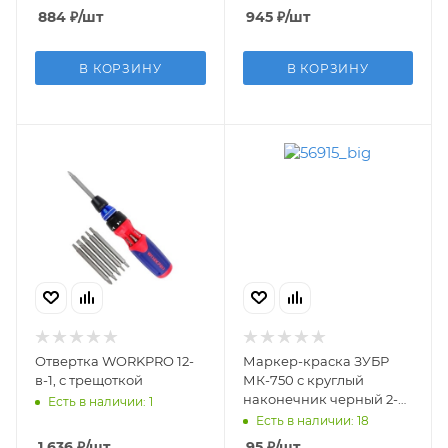
884
₽
/шт
945
₽
/шт
В КОРЗИНУ
В КОРЗИНУ
Отвертка WORKPRO 12-
Маркер-краска ЗУБР
в-1, с трещоткой
МК-750 с круглый
наконечник черный 2-
Есть в наличии: 1
4мм
Есть в наличии: 18
1 636
₽
/шт
95
₽
/шт