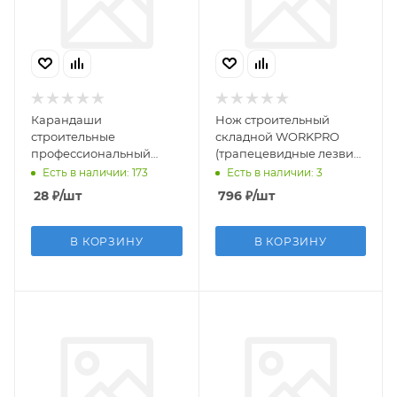
Карандаши
Нож строительный
строительные
складной WORKPRO
профессиональный
(трапецевидные лезвия)
ЗУБР КСП 180 мм
(ТВС)
Есть в наличии: 173
Есть в наличии: 3
28
₽
/шт
796
₽
/шт
В КОРЗИНУ
В КОРЗИНУ