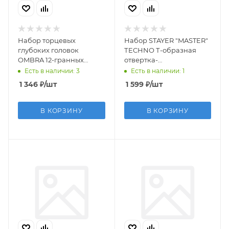
Набор торцевых
Набор STAYER ″MASTER″
глубоких головок
ТECHNO Т-образная
OMBRA 12-гранных
отвертка-
1/4"DR на держателе,
битодержатель с
Есть в наличии: 3
Есть в наличии: 1
SAE 3/16"--9/16", 10
насадками (43
1 346
₽
/шт
1 599
₽
/шт
предметов
предмета) (ТВС)
В КОРЗИНУ
В КОРЗИНУ