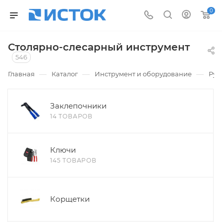
0
Столярно-слесарный инструмент
546
—
—
—
Главная
Каталог
Инструмент и оборудование
Руч
Заклепочники
14 ТОВАРОВ
Ключи
145 ТОВАРОВ
Корщетки