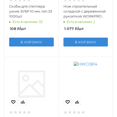
Скобы для степлера
Нож строительный
узкие ЗУБР 10 мм, тип 53
складной с деревянной
1000шт
рукояткой WORKPRO
(трапецевидные лезвия)
Есть в наличии: 32
Есть в наличии: 2
(ТВС)
108
₽
/шт
1 077
₽
/шт
В КОРЗИНУ
В КОРЗИНУ