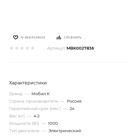
В ИЗБРАННОЕ
СРАВНИТЬ
Артикул:
MBK0027836
Характеристики
Бренд
—
Мобил К
Страна-производитель
—
Россия
Гарантийный срок (мес.)
—
24
Вес (кг)
—
4.2
Мощность (Вт)
—
1000
Тип двигателя
—
Электрический