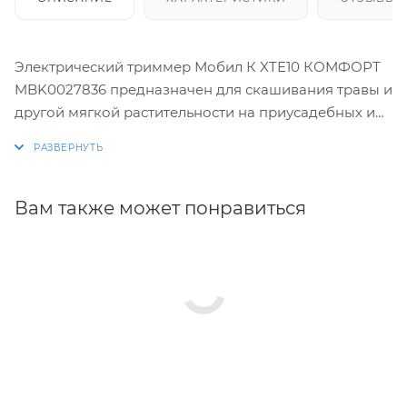
Электрический триммер Мобил К XTЕ10 КОМФОРТ
MBK0027836 предназначен для скашивания травы и
другой мягкой растительности на приусадебных и
дачных садовых участках, однако его не
допускается использовать в общественных садах,
парках, спортивных центрах или на обочинах дорог,
а также в сельском и лесном хозяйстве.
Вам также может понравиться