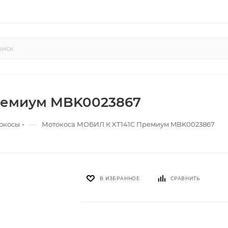
ремиум MBK0023867
—
окосы
Мотокоса МОБИЛ К XT141C Премиум MBK0023867
В ИЗБРАННОЕ
СРАВНИТЬ