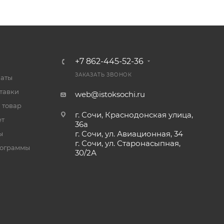
+7 862-445-52-36
ЗАКАЗАТЬ ЗВОНОК
латы
тавки
web@istoksochi.ru
 товар
г. Сочи, Краснодонская улица,
ет
36а
г. Сочи, ул. Авиационная, 34
ы
г. Сочи, ул. Старонасыпная,
рограммы
30/2А