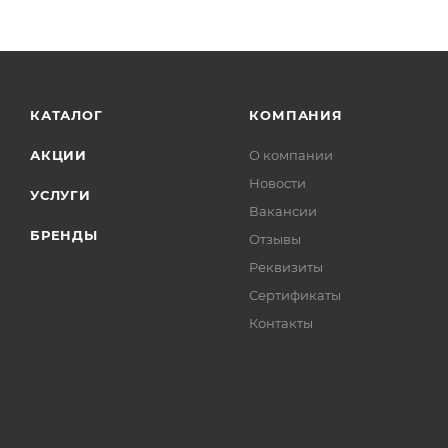
4-х точечная антивибрационная система со стальн
Двойной наплечный ремень способствует равномерн
КАТАЛОГ
КОМПАНИЯ
АКЦИИ
О компании
Новости
УСЛУГИ
Вакансии
БРЕНДЫ
Отзывы
Реквизиты
Сертификаты
Контакты