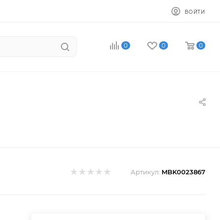
ВОЙТИ
0
0
0
Артикул:
MBK0023867