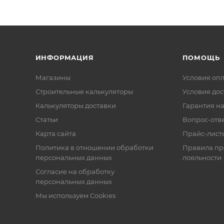
ыми пружинами для уменьшения передачи вибрации
ому распределению нагрузки на два плеча.
ИНФОРМАЦИЯ
ПОМОЩЬ
Магазины
Условия оп
Строительные калькуляторы
Условия дос
Калькуляторы доставки
Гарантия на
Статьи
Вопрос-отв
Карта сайта
Прайс-лист
Политика в отношении обработки
Правила п
персональных данных
лояльности
Согласие на обработку
персональных данных
Мы используем Cookies