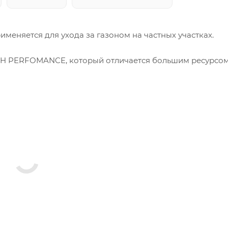
еняется для ухода за газоном на частных участках.
H PERFOMANCE, который отличается большим ресурсом
агодаря чему обладает высокой прочностью и вместе с
t Start, которая позволяет прикладывать меньше усил
7
MANCE отличается низким уровнем вибрации, увеличе
ычного алюминиевого вала
редназначен для ежедневной и тяжелой эксплуатации