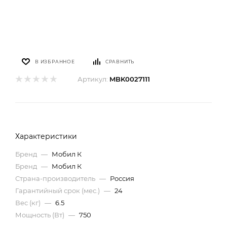
В ИЗБРАННОЕ
СРАВНИТЬ
Артикул:
MBK0027111
Характеристики
Бренд
—
Мобил К
Бренд
—
Мобил К
Страна-производитель
—
Россия
Гарантийный срок (мес.)
—
24
Вес (кг)
—
6.5
Мощность (Вт)
—
750