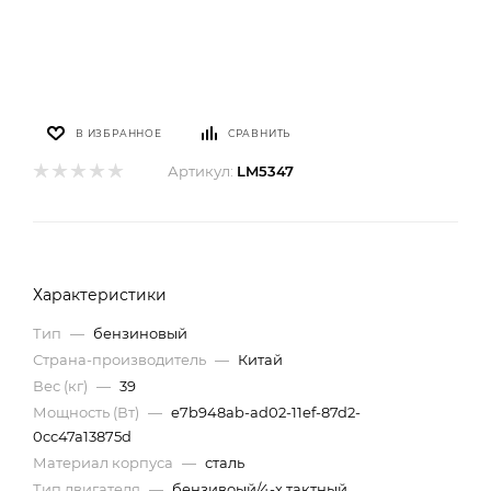
В ИЗБРАННОЕ
СРАВНИТЬ
Артикул:
LM5347
Характеристики
Тип
—
бензиновый
Страна-производитель
—
Китай
Вес (кг)
—
39
Мощность (Вт)
—
e7b948ab-ad02-11ef-87d2-
0cc47a13875d
Материал корпуса
—
сталь
Тип двигателя
—
бензивоый/4-х тактный