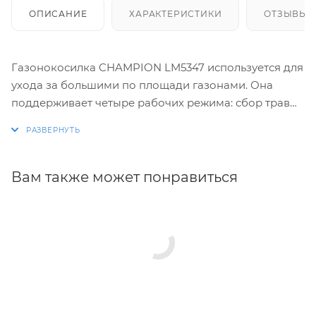
ОПИСАНИЕ
ХАРАКТЕРИСТИКИ
ОТЗЫВЫ
Газонокосилка CHAMPION LM5347 используется для
ухода за большими по площади газонами. Она
поддерживает четыре рабочих режима: сбор травы
в травосборник, боковой выброс, задний выброс и
мульчирование (измельчение) для последующего
удобрения почвы. Регулировка высоты скоса
реализована центральным рычагом и
Вам также может понравиться
осуществляется в диапазоне от 20 до 80 мм. Привод
на задние колеса позволяет экономить силы
оператора в процессе работы.