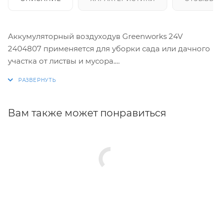
Аккумуляторный воздуходув Greenworks 24V
2404807 применяется для уборки сада или дачного
участка от листвы и мусора.
Осевая конструкция вентилятора обеспечивает
высокую скорость потока воздуха - до 44.7 м/с.
Вам также может понравиться
Комфортная работа. Сбалансированный вес модели
снижает нагрузку на руки пользователя.
Крепкий захват. Рукоятка с прорезиненным
покрытием гарантирует надежное удержание.