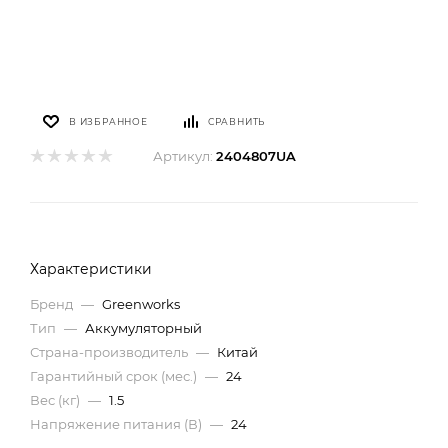
В ИЗБРАННОЕ
СРАВНИТЬ
Артикул:
2404807UA
Характеристики
Бренд
—
Greenworks
Тип
—
Аккумуляторный
Страна-производитель
—
Китай
Гарантийный срок (мес.)
—
24
Вес (кг)
—
1.5
Напряжение питания (В)
—
24