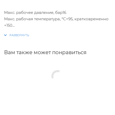
Макс. рабочее давление, бар16
Макс. рабочая температура, °C+95, кратковременно
+150
Материал PVDF
Тип пресс-клещей тип BE, тип TH (Ду 14-26), тип HE
(Ду 32-40)
Вам также может понравиться
Производитель
Бельгия.