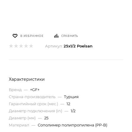
В ИЗБРАННОЕ
СРАВНИТЬ
Артикул:
25х1/2 Poelsan
Характеристики
Бренд
—
+GF+
Страна-производитель
—
Турция
Гарантийный срок (мес.)
—
12
Диаметр подключения (in)
—
1/2
Диаметр (мм)
—
25
Материал
—
Сополимер полипропилена (PP-B)