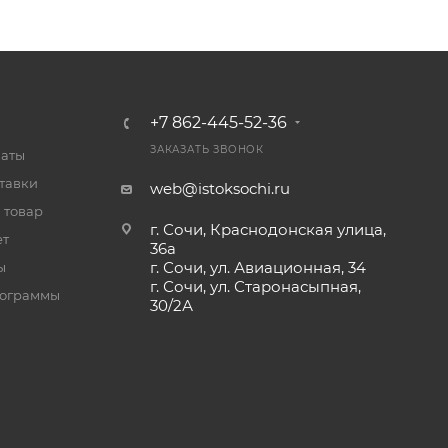
+7 862-445-52-36
ЗАКАЗАТЬ ЗВОНОК
латы
тавки
web@istoksochi.ru
 товар
г. Сочи, Краснодонская улица,
ет
36а
г. Сочи, ул. Авиационная, 34
ы
г. Сочи, ул. Старонасыпная,
рограммы
30/2А