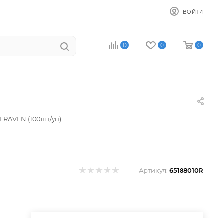
ВОЙТИ
0
0
0
LRAVEN (100шт/уп)
Артикул:
65188010R