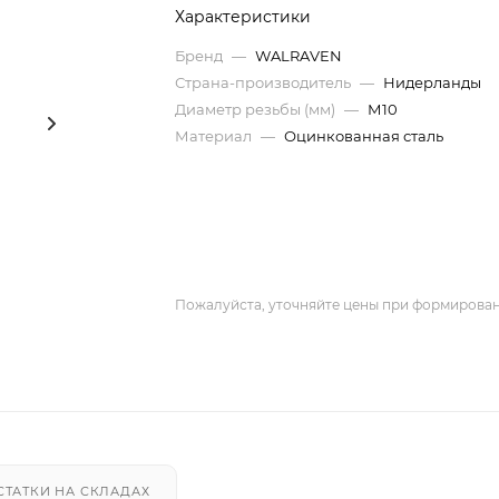
Характеристики
Бренд
—
WALRAVEN
Страна-производитель
—
Нидерланды
Диаметр резьбы (мм)
—
М10
Материал
—
Оцинкованная сталь
Пожалуйста, уточняйте цены при формирован
СТАТКИ НА СКЛАДАХ