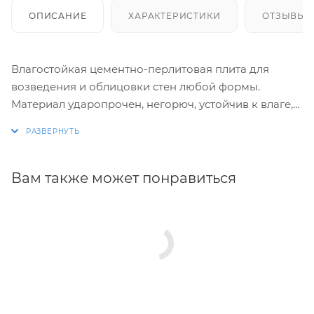
ОПИСАНИЕ
ХАРАКТЕРИСТИКИ
ОТЗЫВЫ
Влагостойкая цементно-перлитовая плита для
возведения и облицовки стен любой формы.
Материал ударопрочен, негорюч, устойчив к влаге,
грибку и значительным перепадам температур.
Имеет преимущества перед всеми листовыми
материалами на рынке, такими как ОСБ, Магнезит,
Гипсокартон, ЦСП, Фанера, ГВЛ, Фиброцементная
Вам также может понравиться
плита и др.
Это практичное решение, которое применяют при
создании архитектурных объектов различной
сложности.