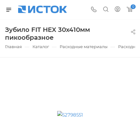
0
Зубило FIT HEX 30х410мм
пикообразное
—
—
—
Главная
Каталог
Расходные материалы
Расходные