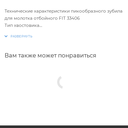
Технические характеристики пикообразного зубила
для молотка отбойного FIT 33406
Тип хвостовика
шестигранный
Форма наконечника
пика
Длина
Вам также может понравиться
410 мм
Размер шестигранника
30 мм
Устройство шестигранника
с проточкой
Особое назначение
по бетону, камню, кирпичу