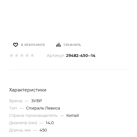
В ИЗБРАННОЕ
СРАВНИТЬ
Артикул:
29482-450--14
Характеристики
Бренд
—
ЗУБР
Тип
—
Спираль Левиса
Страна-производитель
—
Китай
Диаметр (мм)
—
14,0
Длина, мм
—
450