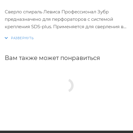
Сверло спираль Левиса Профессионал Зубр
предназначено для перфораторов с системой
крепления SDS-plus. Применяется для сверления в
безударном режиме отверстий в древесине, фанере,
ДСП, клеёных щитах и пластике.
Особая форма спирали обеспечивает быстрое и
Вам также может понравиться
точное сверление. Сверло имеет оптимальные углы
заточки и выполнено из высококачественных
материалов по специальной технологии.