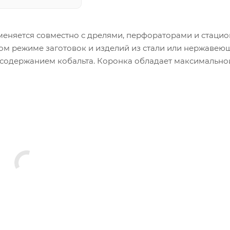
именяется совместно с дрелями, перфораторами и стац
ном режиме заготовок и изделий из стали или нержавею
с содержанием кобальта. Коронка обладает максимально
Зубья имеют особую заточку, что даёт усиленный захват
уктов пиления.