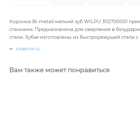
Коронка Bi-metall мелкий зуб WILPU 3112700001 пр
станками. Предназначена для сверления в безудар
стали. Зубья изготовлены из быстрорежущей стали 
производительностью и высоким рабочим ресурсом. 
материала и обеспечивает оптимальный отвод прод
Вам также может понравиться