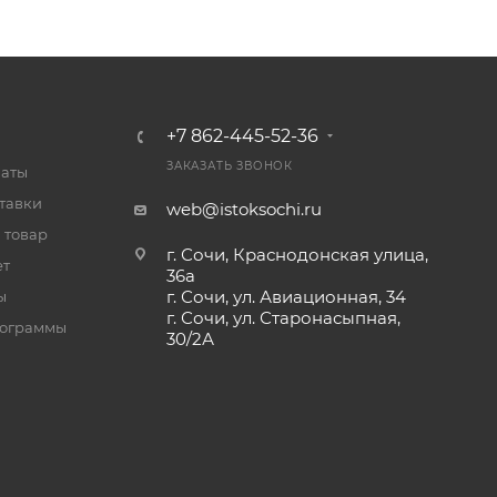
+7 862-445-52-36
ЗАКАЗАТЬ ЗВОНОК
латы
тавки
web@istoksochi.ru
 товар
г. Сочи, Краснодонская улица,
ет
36а
г. Сочи, ул. Авиационная, 34
ы
г. Сочи, ул. Старонасыпная,
рограммы
30/2А