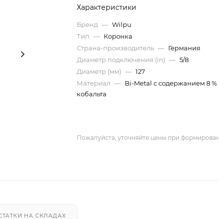
Характеристики
Бренд
—
Wilpu
Тип
—
Коронка
Страна-производитель
—
Германия
Диаметр подключения (in)
—
5/8
Диаметр (мм)
—
127
Материал
—
Bi-Metal с содержанием 8 %
кобальта
Пожалуйста, уточняйте цены при формирован
СТАТКИ НА СКЛАДАХ