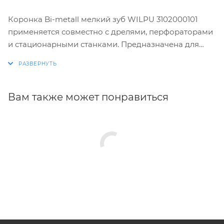
Коронка Bi-metall мелкий зуб WILPU 3102000101
применяется совместно с дрелями, перфораторами
и стационарными станками. Предназначена для
сверления в безударном режиме заготовок и
изделий из стали или нержавеющей стали. Зубья
изготовлены из быстрорежущей стали с
содержанием кобальта. Коронка обладает
Вам также может понравиться
максимальной производительностью и высоким
рабочим ресурсом. Зубья имеют особую заточку, что
даёт усиленный захват материала и обеспечивает
оптимальный отвод продуктов пиления.