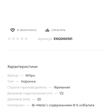
В ИЗБРАННОЕ
СРАВНИТЬ
Артикул:
3102000101
Характеристики
Бренд
—
Wilpu
Тип
—
Коронка
Страна-производитель
—
Германия
Диаметр подключения (in)
—
1/2
Диаметр (мм)
—
20
Материал
—
Bi-Metal с содержанием 8 % кобальта