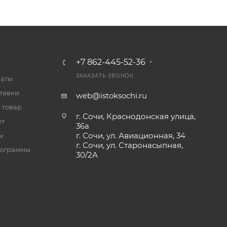
+7 862-445-52-36
ЗАКАЗАТЬ ЗВОНОК
латы
тавки
web@istoksochi.ru
 товар
г. Сочи, Краснодонская улица,
ет
36а
г. Сочи, ул. Авиационная, 34
ы
г. Сочи, ул. Старонасыпная,
рограммы
30/2А