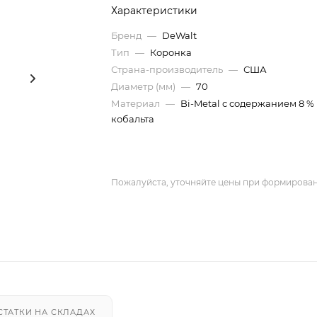
Характеристики
Бренд
—
DeWalt
Тип
—
Коронка
Страна-производитель
—
США
Диаметр (мм)
—
70
Материал
—
Bi-Metal с содержанием 8 %
кобальта
Пожалуйста, уточняйте цены при формирован
СТАТКИ НА СКЛАДАХ