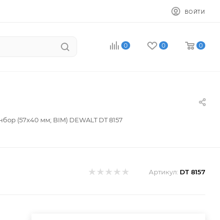
ВОЙТИ
0
0
0
бор (57х40 мм; BIM) DEWALT DT 8157
Артикул:
DT 8157