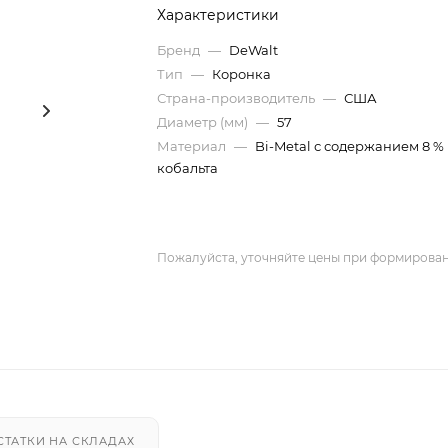
Характеристики
Бренд
—
DeWalt
Тип
—
Коронка
Страна-производитель
—
США
Диаметр (мм)
—
57
Материал
—
Bi-Metal с содержанием 8 %
кобальта
Пожалуйста, уточняйте цены при формирован
СТАТКИ НА СКЛАДАХ