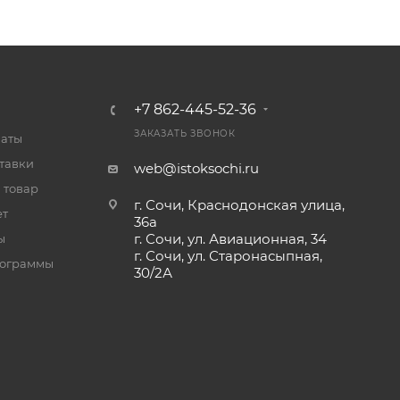
+7 862-445-52-36
ЗАКАЗАТЬ ЗВОНОК
латы
тавки
web@istoksochi.ru
 товар
г. Сочи, Краснодонская улица,
ет
36а
г. Сочи, ул. Авиационная, 34
ы
г. Сочи, ул. Старонасыпная,
рограммы
30/2А