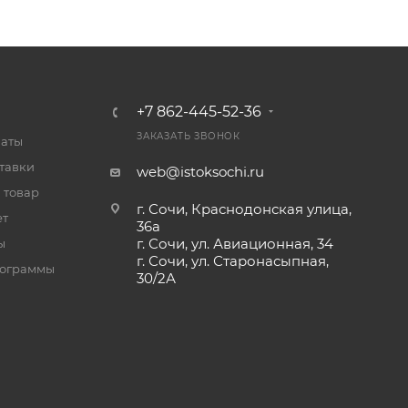
+7 862-445-52-36
ЗАКАЗАТЬ ЗВОНОК
латы
тавки
web@istoksochi.ru
 товар
г. Сочи, Краснодонская улица,
ет
36а
г. Сочи, ул. Авиационная, 34
ы
г. Сочи, ул. Старонасыпная,
рограммы
30/2А