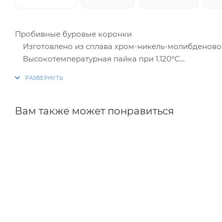
Пробивные буровые коронки
Изготовлено из сплава хром-никель-молибденово
Высокотемпературная пайка при 1.120°С
Высокоизносостойкие твердосплавные штифты (ти
Ступенчатая закалка и упрочнение верхней части
Благодаря простому завинчиванию легко заменяе
Ratio-резьба rd 14 2gg
Вам также может понравиться
для твёрдых материалов (Бетон, Гранит)