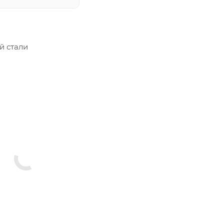
й стали
п S)
 коронки
тся