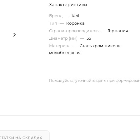
Характеристики
Бренд
—
Keil
Тип
—
Коронка
Страна-производитель
—
Германия
Диаметр (мм)
—
55
Материал
—
Сталь хром-никель-
молибденовая
Пожалуйста, уточняйте цены при формирован
СТАТКИ НА СКЛАДАХ