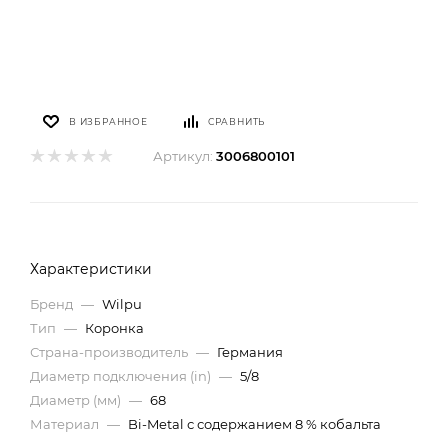
В ИЗБРАННОЕ
СРАВНИТЬ
Артикул:
3006800101
Характеристики
Бренд
—
Wilpu
Тип
—
Коронка
Страна-производитель
—
Германия
Диаметр подключения (in)
—
5/8
Диаметр (мм)
—
68
Материал
—
Bi-Metal с содержанием 8 % кобальта