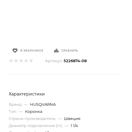
В ИЗБРАННОЕ
СРАВНИТЬ
Артикул:
5226874-08
Характеристики
Бренд
—
HUSQVARNA
Тип
—
Коронка
Страна-производитель
—
Швеция
Диаметр подключения (in)
—
1 1/4