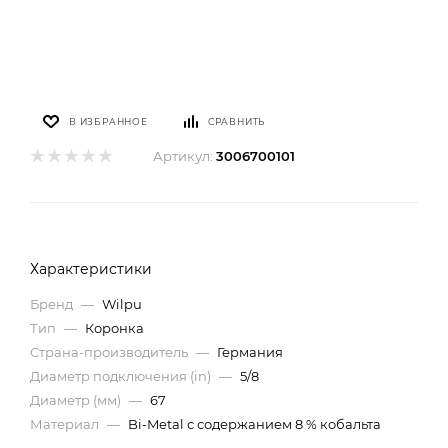
В ИЗБРАННОЕ
СРАВНИТЬ
Артикул:
3006700101
Характеристики
Бренд
—
Wilpu
Тип
—
Коронка
Страна-производитель
—
Германия
Диаметр подключения (in)
—
5/8
Диаметр (мм)
—
67
Материал
—
Bi-Metal с содержанием 8 % кобальта