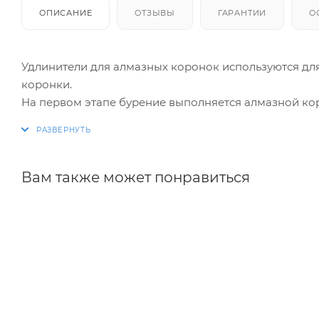
ОПИСАНИЕ
ОТЗЫВЫ
ГАРАНТИИ
О
Удлинители для алмазных коронок используются дл
коронки.
На первом этапе бурение выполняется алмазной кор
накручивается удлинитель к коронке и бурение про
Допускается применение нескольких соединенных 
удлинителей при работе с коронками больших диам
коронки.
Вам также может понравиться