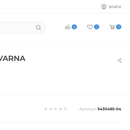
ВОЙТИ
0
0
0
QVARNA
Артикул:
5430465-04