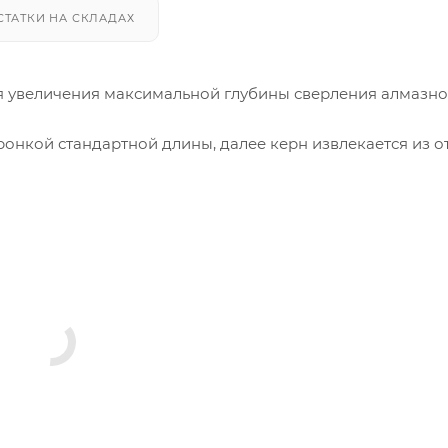
СТАТКИ НА СКЛАДАХ
я увеличения максимальной глубины сверления алмазн
онкой стандартной длины, далее керн извлекается из от
должается уже на большую глубину.
между собой удлинителей. Не рекомендуется применени
етров. В таком случае применяются удлиненные алмазн