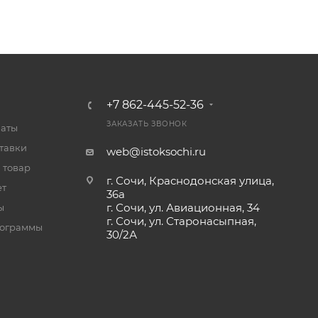
+7 862-445-52-36
ЗАКАЗАТЬ ЗВОНОК
латы
тавки
web@istoksochi.ru
 товар
г. Сочи, Краснодонская улица,
ет
36а
г. Сочи, ул. Авиационная, 34
ы
г. Сочи, ул. Старонасыпная,
рограммы
30/2А