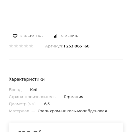
В ИЗБРАННОЕ
СРАВНИТЬ
Артикул:
1 253 065 160
Характеристики
Бренд
—
Keil
Страна-производитель
—
Германия
Диаметр (мм)
—
6,5
Материал
—
Сталь хром-никель-молибденовая