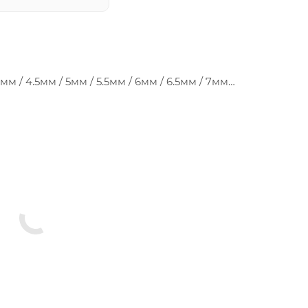
мм / 4.5мм / 5мм / 5.5мм / 6мм / 6.5мм / 7мм
/ T20 x22 / T25 x4 / T30 / T40; 50мм - PZ2 / PH2 / T20
 10x160 мм