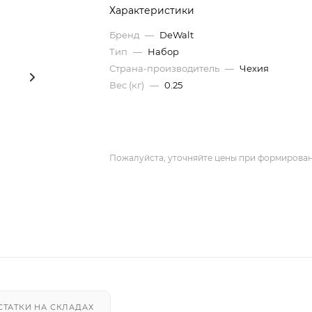
Характеристики
Бренд
—
DeWalt
Тип
—
Набор
Страна-производитель
—
Чехия
Вес (кг)
—
0.25
Пожалуйста, уточняйте цены при формирован
СТАТКИ НА СКЛАДАХ