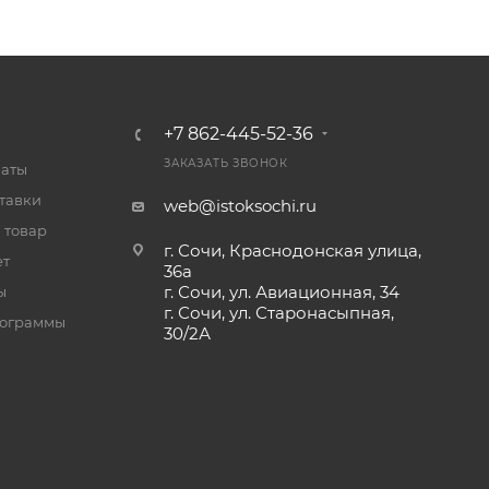
+7 862-445-52-36
ЗАКАЗАТЬ ЗВОНОК
латы
тавки
web@istoksochi.ru
 товар
г. Сочи, Краснодонская улица,
ет
36а
г. Сочи, ул. Авиационная, 34
ы
г. Сочи, ул. Старонасыпная,
рограммы
30/2А