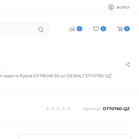
ВОЙТИ
0
0
0
Z
т сверл и буров EXTREME 69 шт DEWALT DT70760-QZ
Артикул:
DT70760-QZ