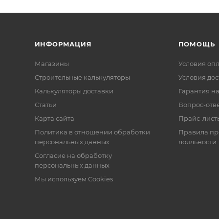
ИНФОРМАЦИЯ
ПОМОЩЬ
Магазины
Условия оп
Строительные калькуляторы
Условия дос
Калькуляторы доставки
Гарантия на
Статьи
Вопрос-отв
Карта сайта
Прайс-лист
Политика в отношении обработки
Правила п
персональных данных
лояльности
Согласие на обработку
персональных данных
Мы используем Cookies