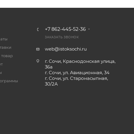
+7 862-445-52-36
ЗАКАЗАТЬ ЗВОНОК
латы
тавки
web@istoksochi.ru
 товар
г. Сочи, Краснодонская улица,
ет
36а
г. Сочи, ул. Авиационная, 34
ы
г. Сочи, ул. Старонасыпная,
рограммы
30/2А