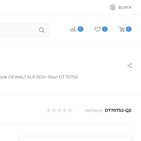
ВОЙТИ
0
0
0
ров DEWALT XLR SDS+ 10шт DT 70752
Артикул:
DT70752-QZ