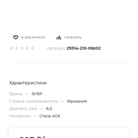
В ИЗБРАННОЕ
СРАВНИТЬ
Артикул:
29314-210-06z02
Характеристики
Бренд
—
ЗУБР
Страна-производитель
—
Германия
Диаметр (мм)
—
6,0
Материал
—
Сталь 40Х