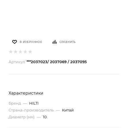
В ИЗБРАННОЕ
СРАВНИТЬ
Артикул:
***2037023/ 2037069 / 2037095
Характеристики
Бренд
—
HILTI
Страна-производитель
—
Китай
Диаметр (мм)
—
10