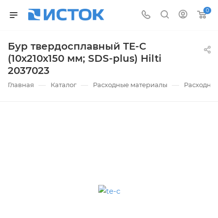
0
Бур твердосплавный TE-C
(10х210х150 мм; SDS-plus) Hilti
2037023
—
—
—
Главная
Каталог
Расходные материалы
Расходные