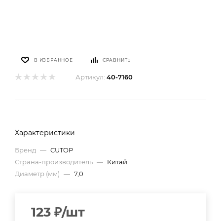
В ИЗБРАННОЕ
СРАВНИТЬ
Артикул:
40-7160
Характеристики
Бренд
—
CUTOP
Страна-производитель
—
Китай
Диаметр (мм)
—
7,0
123
₽
/шт