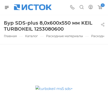
0
Бур SDS-plus 8,0х600х550 мм KEIL
TURBOКEIL 1253080600
—
—
—
Главная
Каталог
Расходные материалы
Расходные