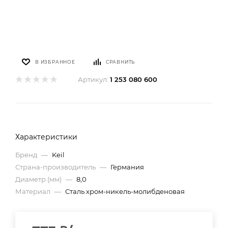
В ИЗБРАННОЕ
СРАВНИТЬ
Артикул:
1 253 080 600
Характеристики
Бренд
—
Keil
Страна-производитель
—
Германия
Диаметр (мм)
—
8,0
Материал
—
Сталь хром-никель-молибденовая