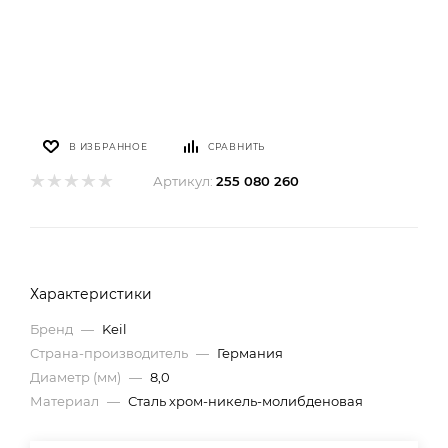
В ИЗБРАННОЕ
СРАВНИТЬ
Артикул:
255 080 260
Характеристики
Бренд
—
Keil
Страна-производитель
—
Германия
Диаметр (мм)
—
8,0
Материал
—
Сталь хром-никель-молибденовая