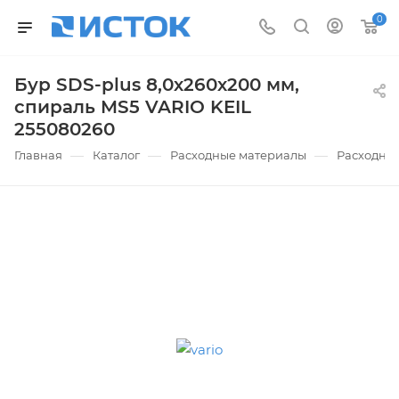
0
Бур SDS-plus 8,0х260х200 мм,
спираль MS5 VARIO KEIL
255080260
—
—
—
Главная
Каталог
Расходные материалы
Расходные