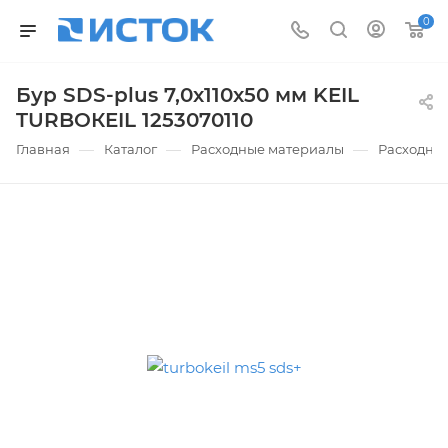
0
Бур SDS-plus 7,0х110х50 мм KEIL
TURBOКEIL 1253070110
—
—
—
Главная
Каталог
Расходные материалы
Расходные