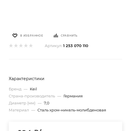
В ИЗБРАННОЕ
СРАВНИТЬ
Артикул:
1 253 070 110
Характеристики
Бренд
—
Keil
Страна-производитель
—
Германия
Диаметр (мм)
—
7,0
Материал
—
Сталь хром-никель-молибденовая