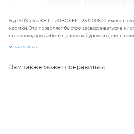
Бур SDS-plus KEIL TURBOКEIL 1253200600 имеет сп
кромки. Это позволяет быстро засверливаться в кир
строению, при работе с данным буром создается м
Бур изготовлен из хром-никель-молибденовая сталь
говорит об особой прочности и надежности оснастк
Вам также может понравиться
Внимание! Фото может отличаться от товара. Ориент