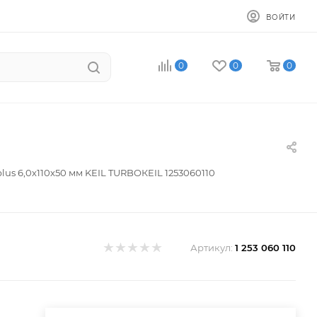
ВОЙТИ
0
0
0
lus 6,0х110х50 мм KEIL TURBOКEIL 1253060110
Артикул:
1 253 060 110