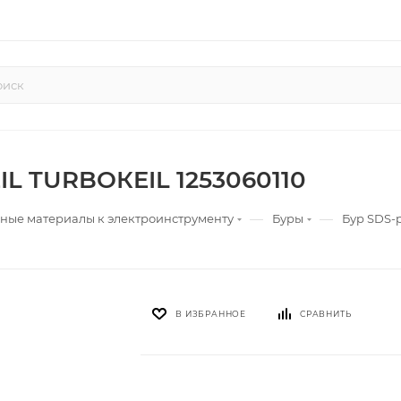
EIL TURBOКEIL 1253060110
—
—
ные материалы к электроинструменту
Буры
Бур SDS-p
В ИЗБРАННОЕ
СРАВНИТЬ