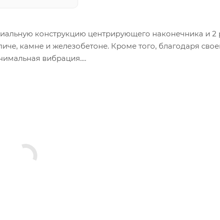
ециальную конструкцию центрирующего наконечника и 2
пиче, камне и железобетоне. Кроме того, благодаря сво
инимальная вибрация.
 с дробеструйной обработкой и ступенчатой закалкой. Э
и.
ируйтесь на технические характеристики.