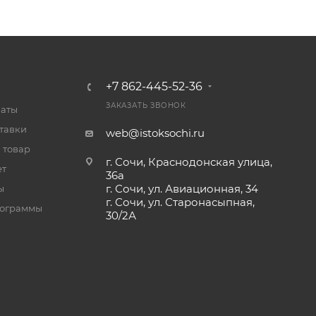
+7 862-445-52-36
ЗАКАЗАТЬ ЗВОНОК
латы
тавки
web@istoksochi.ru
 товар
г. Сочи, Краснодонская улица,
ет
36а
г. Сочи, ул. Авиационная, 34
ы
г. Сочи, ул. Старонасыпная,
рограммы
30/2А