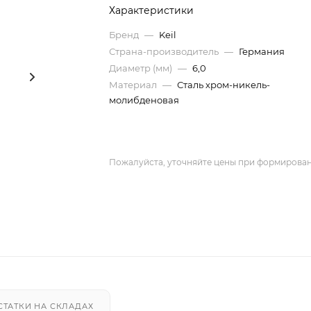
Характеристики
Бренд
—
Keil
Страна-производитель
—
Германия
Диаметр (мм)
—
6,0
Материал
—
Сталь хром-никель-
молибденовая
Пожалуйста, уточняйте цены при формирован
СТАТКИ НА СКЛАДАХ